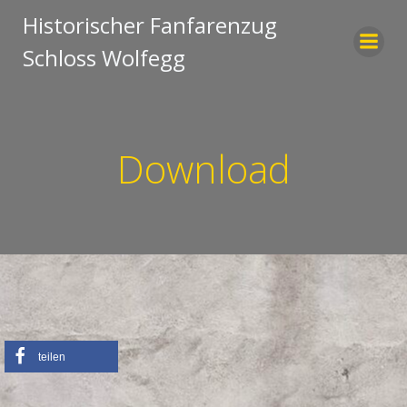
Zum
Historischer Fanfarenzug
Inhalt
Schloss Wolfegg
springen
Download
teilen